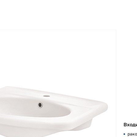
Входи
рак