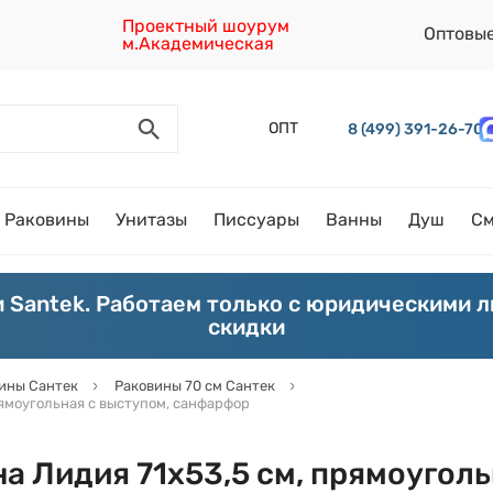
Проектный шоурум
Оптовы
м.Академическая
ОПТ
8 (499) 391-26-70
Раковины
Унитазы
Писсуары
Ванны
Душ
См
 Santek. Работаем только с юридическими 
скидки
ины Сантек
Раковины 70 см Сантек
рямоугольная с выступом, санфарфор
а Лидия 71х53,5 см, прямоуголь