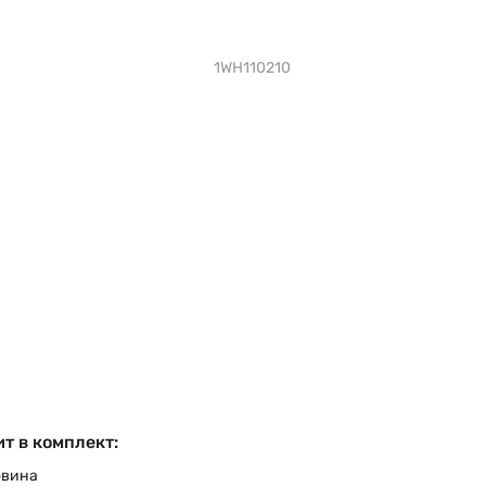
1WH110210
т в комплект:
овина