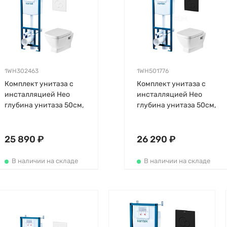
1WH302463
1WH501776
Комплект унитаза с
Комплект унитаза с
инсталляцией Нео
инсталляцией Нео
глубина унитаза 50см,
глубина унитаза 50см,
клавиша белая, с
черная, с
микролифтом,
микролифтом,
быстросъемное
быстросъемное
25 890 ₽
26 290 ₽
В наличии на складе
В наличии на складе