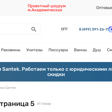
Проектный шоурум
Оптовы
м.Академическая
ОПТ
8 (499) 391-26-70
Раковины
Унитазы
Писсуары
Ванны
Душ
См
 Santek. Работаем только с юридическими 
скидки
зы Сантек
Страница 5
61 товар