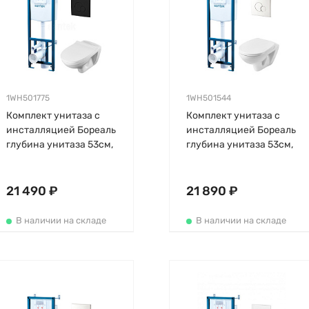
1WH501775
1WH501544
Комплект унитаза с
Комплект унитаза с
инсталляцией Бореаль
инсталляцией Бореаль
глубина унитаза 53см,
глубина унитаза 53см,
черная, с
клавиша хром глянец,
микролифтом,
с микролифтом,
быстросъемное
быстросъемное
21 490 ₽
21 890 ₽
В наличии на складе
В наличии на складе