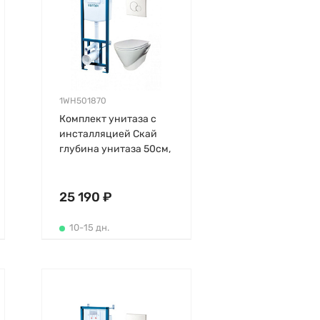
1WH501870
Комплект унитаза с
инсталляцией Скай
глубина унитаза 50см,
клавиша хром глянец,
с микролифтом,
безободковый,
25 190 ₽
быстросъемное
10-15 дн.