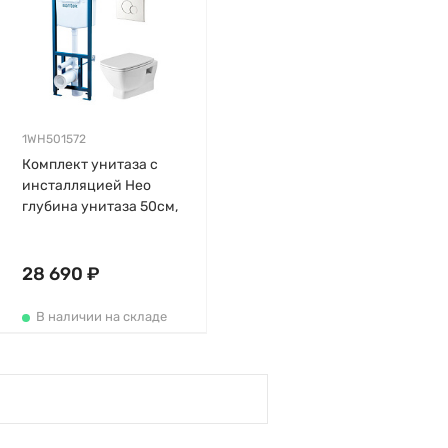
1WH501572
Комплект унитаза с
инсталляцией Нео
глубина унитаза 50см,
клавиша хром глянец,
с микролифтом,
безободковый,
28 690 ₽
быстросъемное
В наличии на складе