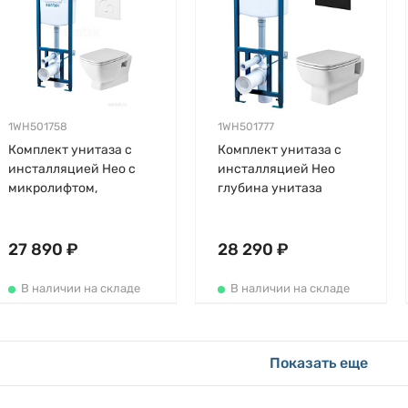
1WH501758
1WH501777
Комплект унитаза с
Комплект унитаза с
инсталляцией Нео с
инсталляцией Нео
микролифтом,
глубина унитаза
безободковый
49,7см, черная, с
микролифтом,
безободковый,
27 890 ₽
28 290 ₽
быстросъемное
В наличии на складе
В наличии на складе
Показать еще