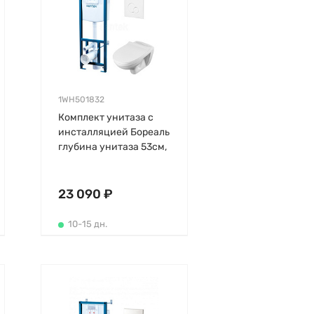
1WH501832
Комплект унитаза с
инсталляцией Бореаль
глубина унитаза 53см,
клавиша белая, с
микролифтом,
безободковый,
23 090 ₽
быстросъемное
10-15 дн.