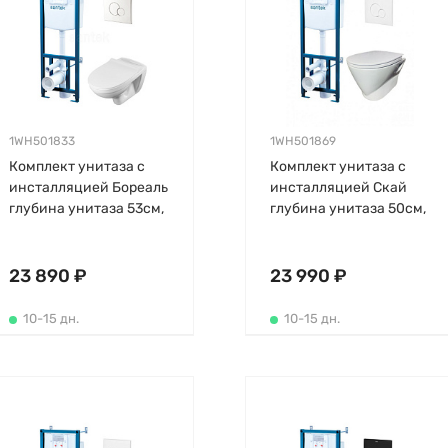
1WH501833
1WH501869
Комплект унитаза с
Комплект унитаза с
инсталляцией Бореаль
инсталляцией Скай
глубина унитаза 53см,
глубина унитаза 50см,
клавиша хром глянец,
клавиша белая, с
с микролифтом,
микролифтом,
безободковый,
безободковый,
23 890 ₽
23 990 ₽
быстросъемное
быстросъемное
10-15 дн.
10-15 дн.