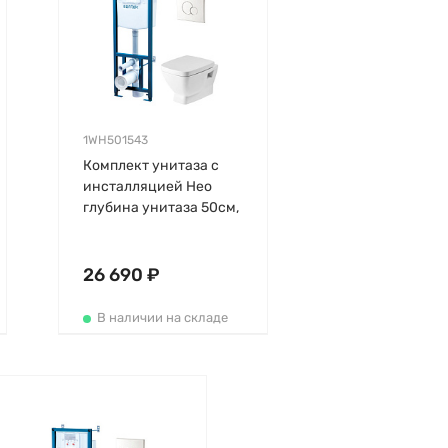
1WH501543
Комплект унитаза с
инсталляцией Нео
глубина унитаза 50см,
клавиша хром глянец,
с микролифтом,
быстросъемное
26 690 ₽
В наличии на складе