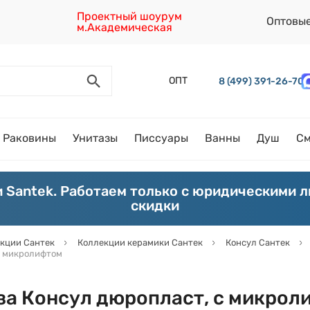
Проектный шоурум
Оптовы
м.Академическая
ОПТ
8 (499) 391-26-70
Раковины
Унитазы
Писсуары
Ванны
Душ
См
 Santek. Работаем только с юридическими 
скидки
кции Сантек
Коллекции керамики Сантек
Консул Сантек
с микролифтом
за Консул дюропласт, с микрол