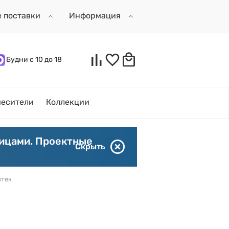
е поставки
Информация
Будни с 10 до 18
есители
Коллекции
лицами. Проектные
Скрыть
нтек