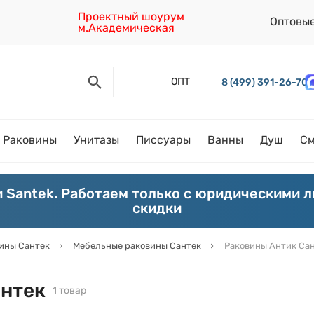
Проектный шоурум
Оптовы
м.Академическая
ОПТ
8 (499) 391-26-70
Раковины
Унитазы
Писсуары
Ванны
Душ
См
 Santek. Работаем только с юридическими 
скидки
ины Сантек
Мебельные раковины Сантек
Раковины Антик Са
антек
1 товар