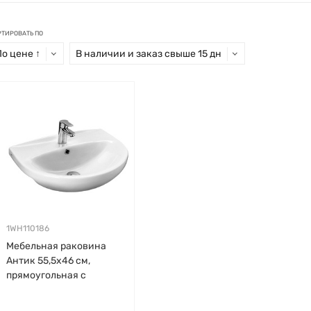
РТИРОВАТЬ ПО
По цене ↑
В наличии и заказ свыше 15 дн
1WH110186
Мебельная раковина
Антик 55,5х46 см,
прямоугольная с
выступом