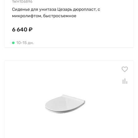
1WH106896
Сиденье для унитаза Цезарь дюропласт, с
микролифтом, быстросъемное
6 640 ₽
10-15 дн.